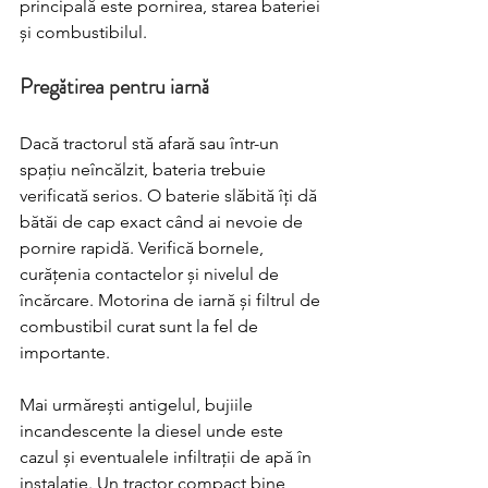
principală este pornirea, starea bateriei 
și combustibilul.
Pregătirea pentru iarnă
Dacă tractorul stă afară sau într-un 
spațiu neîncălzit, bateria trebuie 
verificată serios. O baterie slăbită îți dă 
bătăi de cap exact când ai nevoie de 
pornire rapidă. Verifică bornele, 
curățenia contactelor și nivelul de 
încărcare. Motorina de iarnă și filtrul de 
combustibil curat sunt la fel de 
importante.
Mai urmărești antigelul, bujiile 
incandescente la diesel unde este 
cazul și eventualele infiltrații de apă în 
instalație. Un tractor compact bine 