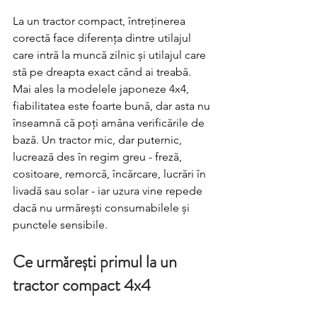
La un tractor compact, întreținerea 
corectă face diferența dintre utilajul 
care intră la muncă zilnic și utilajul care 
stă pe dreapta exact când ai treabă. 
Mai ales la modelele japoneze 4x4, 
fiabilitatea este foarte bună, dar asta nu 
înseamnă că poți amâna verificările de 
bază. Un tractor mic, dar puternic, 
lucrează des în regim greu - freză, 
cositoare, remorcă, încărcare, lucrări în 
livadă sau solar - iar uzura vine repede 
dacă nu urmărești consumabilele și 
punctele sensibile.
Ce urmărești primul la un 
tractor compact 4x4