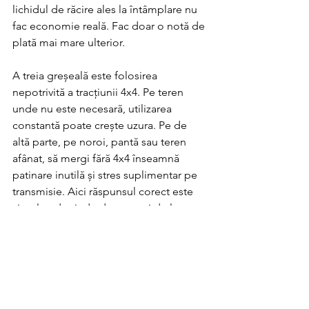
lichidul de răcire ales la întâmplare nu 
fac economie reală. Fac doar o notă de 
plată mai mare ulterior.
A treia greșeală este folosirea 
nepotrivită a tracțiunii 4x4. Pe teren 
unde nu este necesară, utilizarea 
constantă poate crește uzura. Pe de 
altă parte, pe noroi, pantă sau teren 
afânat, să mergi fără 4x4 înseamnă 
patinare inutilă și stres suplimentar pe 
transmisie. Aici răspunsul corect este 
simplu - depinde de teren și de lucrare.
Când întreținerea corectă 
înseamnă și bani economisiți
Un tractor întreținut bine consumă mai 