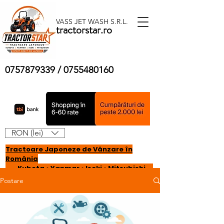
VASS JET WASH S.R.L.
tractorstar.ro
0757879339
/
0755480160
RON (lei)
Tractoare Japoneze de Vânzare în
România
Kubota • Yanmar • Iseki • Mitsubishi
Postare