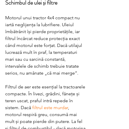
Schimbul de ulei și filtre
Motorul unui tractor 4x4 compact nu 
iartă neglijența la lubrifiere. Uleiul 
îmbătrânit își pierde proprietățile, iar 
filtrul încărcat reduce protecția exact 
când motorul este forțat. Dacă utilajul 
lucrează mult în praf, la temperaturi 
mari sau cu sarcină constantă, 
intervalele de schimb trebuie tratate 
serios, nu amânate „că mai merge”.
Filtrul de aer este esențial la tractoarele 
compacte. În livezi, grădini, fânețe și 
teren uscat, praful intră repede în 
sistem. Dacă 
filtrul este murdar
, 
motorul respiră greu, consumă mai 
mult și poate pierde din putere. La fel 
și filtrul de combustibil - dacă motorina 