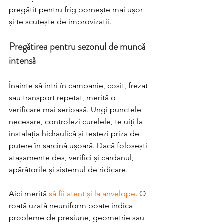
pregătit pentru frig pornește mai ușor 
și te scutește de improvizații.
Pregătirea pentru sezonul de muncă 
intensă
Înainte să intri în campanie, cosit, frezat 
sau transport repetat, merită o 
verificare mai serioasă. Ungi punctele 
necesare, controlezi curelele, te uiți la 
instalația hidraulică și testezi priza de 
putere în sarcină ușoară. Dacă folosești 
atașamente des, verifici și cardanul, 
apărătorile și sistemul de ridicare.
Aici merită 
să fii atent și la anvelope
. O 
roată uzată neuniform poate indica 
probleme de presiune, geometrie sau 