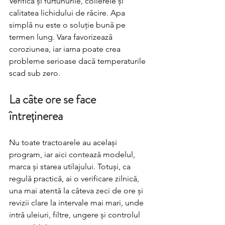
Verifică și furtunurile, colierele și 
calitatea lichidului de răcire. Apa 
simplă nu este o soluție bună pe 
termen lung. Vara favorizează 
coroziunea, iar iarna poate crea 
probleme serioase dacă temperaturile 
scad sub zero.
La câte ore se face 
întreținerea
Nu toate tractoarele au același 
program, iar aici contează modelul, 
marca și starea utilajului. Totuși, ca 
regulă practică, ai o verificare zilnică, 
una mai atentă la câteva zeci de ore și 
revizii clare la intervale mai mari, unde 
intră uleiuri, filtre, ungere și controlul 