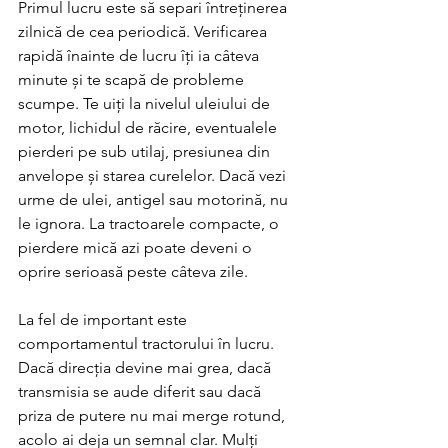
Primul lucru este să separi întreținerea 
zilnică de cea periodică. Verificarea 
rapidă înainte de lucru îți ia câteva 
minute și te scapă de probleme 
scumpe. Te uiți la nivelul uleiului de 
motor, lichidul de răcire, eventualele 
pierderi pe sub utilaj, presiunea din 
anvelope și starea curelelor. Dacă vezi 
urme de ulei, antigel sau motorină, nu 
le ignora. La tractoarele compacte, o 
pierdere mică azi poate deveni o 
oprire serioasă peste câteva zile.
La fel de important este 
comportamentul tractorului în lucru. 
Dacă direcția devine mai grea, dacă 
transmisia se aude diferit sau dacă 
priza de putere nu mai merge rotund, 
acolo ai deja un semnal clar. Mulți 