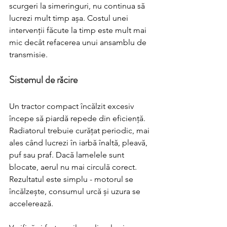
scurgeri la simeringuri, nu continua să 
lucrezi mult timp așa. Costul unei 
intervenții făcute la timp este mult mai 
mic decât refacerea unui ansamblu de 
transmisie.
Sistemul de răcire
Un tractor compact încălzit excesiv 
începe să piardă repede din eficiență. 
Radiatorul trebuie curățat periodic, mai 
ales când lucrezi în iarbă înaltă, pleavă, 
puf sau praf. Dacă lamelele sunt 
blocate, aerul nu mai circulă corect. 
Rezultatul este simplu - motorul se 
încălzește, consumul urcă și uzura se 
accelerează.