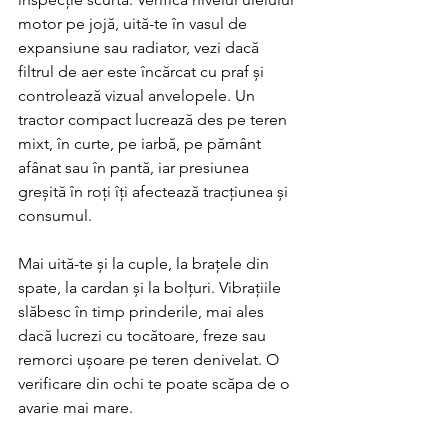
motor pe jojă, uită-te în vasul de 
expansiune sau radiator, vezi dacă 
filtrul de aer este încărcat cu praf și 
controlează vizual anvelopele. Un 
tractor compact lucrează des pe teren 
mixt, în curte, pe iarbă, pe pământ 
afânat sau în pantă, iar presiunea 
greșită în roți îți afectează tracțiunea și 
consumul.
Mai uită-te și la cuple, la brațele din 
spate, la cardan și la bolțuri. Vibrațiile 
slăbesc în timp prinderile, mai ales 
dacă lucrezi cu tocătoare, freze sau 
remorci ușoare pe teren denivelat. O 
verificare din ochi te poate scăpa de o 
avarie mai mare.