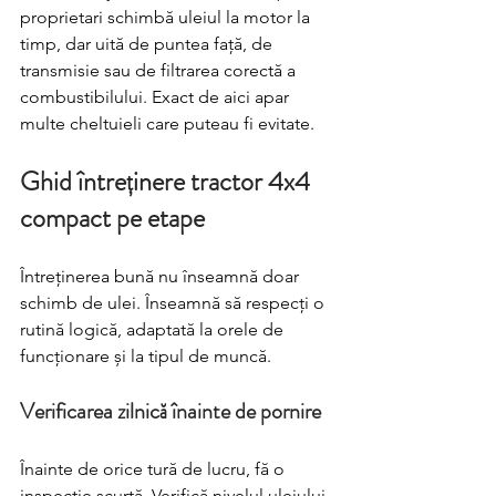
proprietari schimbă uleiul la motor la 
timp, dar uită de puntea față, de 
transmisie sau de filtrarea corectă a 
combustibilului. Exact de aici apar 
multe cheltuieli care puteau fi evitate.
Ghid întreținere tractor 4x4 
compact pe etape
Întreținerea bună nu înseamnă doar 
schimb de ulei. Înseamnă să respecți o 
rutină logică, adaptată la orele de 
funcționare și la tipul de muncă.
Verificarea zilnică înainte de pornire
Înainte de orice tură de lucru, fă o 
inspecție scurtă. Verifică nivelul uleiului 