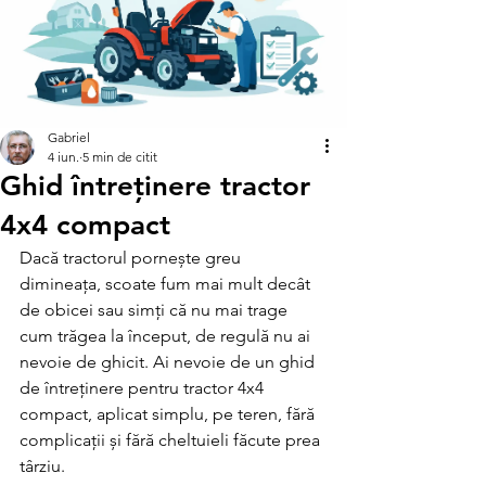
Conectează-te/Înregistrează-te
Gabriel
4 iun.
5 min de citit
Ghid întreținere tractor
4x4 compact
Dacă tractorul pornește greu 
dimineața, scoate fum mai mult decât 
de obicei sau simți că nu mai trage 
cum trăgea la început, de regulă nu ai 
nevoie de ghicit. Ai nevoie de un ghid 
de întreținere pentru tractor 4x4 
compact, aplicat simplu, pe teren, fără 
complicații și fără cheltuieli făcute prea 
târziu.