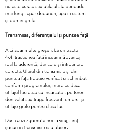
nu este curată sau utilajul stă perioade 
mai lungi, apar depuneri, apă în sistem 
și porniri grele.
Transmisia, diferențialul și puntea față
Aici apar multe greșeli. La un tractor 
4x4, tracțiunea față înseamnă avantaj 
real la aderență, dar cere și întreținere 
corectă. Uleiul din transmisie și din 
puntea față trebuie verificat și schimbat 
conform programului, mai ales dacă 
utilajul lucrează cu încărcător, pe teren 
denivelat sau trage frecvent remorci și 
utilaje grele pentru clasa lui.
Dacă auzi zgomote noi la viraj, simți 
șocuri în transmisie sau observi 