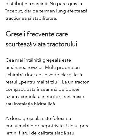
distribuție a sarcinii. Nu pare grav la 
început, dar pe termen lung afectează 
tracțiunea și stabilitatea.
Greșeli frecvente care 
scurtează viața tractorului
Cea mai întâlnită greșeală este 
amânarea reviziei. Mulți proprietari 
schimbă doar ce se vede clar și lasă 
restul „pentru mai târziu”. La un tractor 
compact, asta înseamnă de obicei 
uzură acumulată în motor, transmisie 
sau instalația hidraulică.
A doua greșeală este folosirea 
consumabilelor nepotrivite. Uleiul prea 
ieftin, filtrul de calitate slabă sau 