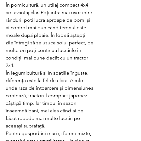
În pomicultură, un utilaj compact 4x4 
are avantaj clar. Poți intra mai ușor între 
rânduri, poți lucra aproape de pomi și 
ai control mai bun când terenul este 
moale după ploaie. În loc să aștepți 
zile întregi să se usuce solul perfect, de 
multe ori poți continua lucrările în 
condiții mai bune decât cu un tractor 
2x4.
În legumicultură și în spațiile înguste, 
diferența este la fel de clară. Acolo 
unde raza de întoarcere și dimensiunea 
contează, tractorul compact japonez 
câștigă timp. Iar timpul în sezon 
înseamnă bani, mai ales când ai de 
făcut repede mai multe lucrări pe 
aceeași suprafață.
Pentru gospodării mari și ferme mixte, 
avantajul este versatilitatea. Un singur 