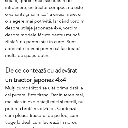
solarii, grădini mari sau lucrări de 
întreținere, un tractor compact nu este 
o variantă „mai mică” a unuia mare, ci 
o alegere mai potrivită. Iar când vorbim 
despre utilaje japoneze 4x4, vorbim 
despre modele făcute pentru muncă 
zilnică, nu pentru stat în curte. Sunt 
apreciate tocmai pentru că fac treabă 
multă pe spațiu puțin.
De ce contează cu adevărat 
un tractor japonez 4x4
Mulți cumpărători se uită prima dată la 
cai putere. Este firesc. Dar în teren real, 
mai ales în exploatații mici și medii, nu 
puterea brută rezolvă tot. Contează 
cum pleacă tractorul de pe loc, cum 
trage la deal, cum lucrează în noroi, 