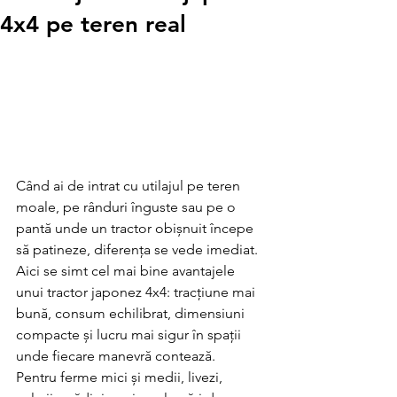
4x4 pe teren real
Conectează-te/Înregistrează-te
Când ai de intrat cu utilajul pe teren 
moale, pe rânduri înguste sau pe o 
pantă unde un tractor obișnuit începe 
să patineze, diferența se vede imediat. 
Aici se simt cel mai bine avantajele 
unui tractor japonez 4x4: tracțiune mai 
bună, consum echilibrat, dimensiuni 
compacte și lucru mai sigur în spații 
unde fiecare manevră contează.
Pentru ferme mici și medii, livezi, 