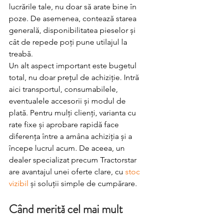
lucrările tale, nu doar să arate bine în 
poze. De asemenea, contează starea 
generală, disponibilitatea pieselor și 
cât de repede poți pune utilajul la 
treabă.
Un alt aspect important este bugetul 
total, nu doar prețul de achiziție. Intră 
aici transportul, consumabilele, 
eventualele accesorii și modul de 
plată. Pentru mulți clienți, varianta cu 
rate fixe și aprobare rapidă face 
diferența între a amâna achiziția și a 
începe lucrul acum. De aceea, un 
dealer specializat precum Tractorstar 
are avantajul unei oferte clare, cu 
stoc 
vizibil
 și soluții simple de cumpărare.
Când merită cel mai mult 