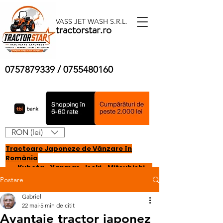
VASS JET WASH S.R.L.
tractorstar.ro
0757879339
/
0755480160
RON (lei)
Tractoare Japoneze de Vânzare în
România
Kubota • Yanmar • Iseki • Mitsubishi
Postare
Gabriel
22 mai
5 min de citit
Avantaje tractor japonez