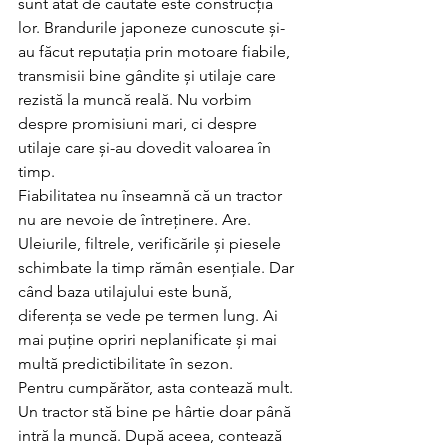
sunt atât de căutate este construcția 
lor. Brandurile japoneze cunoscute și-
au făcut reputația prin motoare fiabile, 
transmisii bine gândite și utilaje care 
rezistă la muncă reală. Nu vorbim 
despre promisiuni mari, ci despre 
utilaje care și-au dovedit valoarea în 
timp.
Fiabilitatea nu înseamnă că un tractor 
nu are nevoie de întreținere. Are. 
Uleiurile, filtrele, verificările și piesele 
schimbate la timp rămân esențiale. Dar 
când baza utilajului este bună, 
diferența se vede pe termen lung. Ai 
mai puține opriri neplanificate și mai 
multă predictibilitate în sezon.
Pentru cumpărător, asta contează mult. 
Un tractor stă bine pe hârtie doar până 
intră la muncă. După aceea, contează 