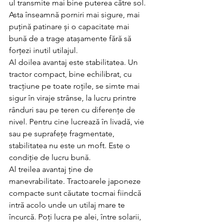
ul transmite mai bine puterea către sol. 
Asta înseamnă porniri mai sigure, mai 
puțină patinare și o capacitate mai 
bună de a trage atașamente fără să 
forțezi inutil utilajul.
Al doilea avantaj este stabilitatea. Un 
tractor compact, bine echilibrat, cu 
tracțiune pe toate roțile, se simte mai 
sigur în viraje strânse, la lucru printre 
rânduri sau pe teren cu diferențe de 
nivel. Pentru cine lucrează în livadă, vie 
sau pe suprafețe fragmentate, 
stabilitatea nu este un moft. Este o 
condiție de lucru bună.
Al treilea avantaj ține de 
manevrabilitate. Tractoarele japoneze 
compacte sunt căutate tocmai fiindcă 
intră acolo unde un utilaj mare te 
încurcă. Poți lucra pe alei, între solarii, 