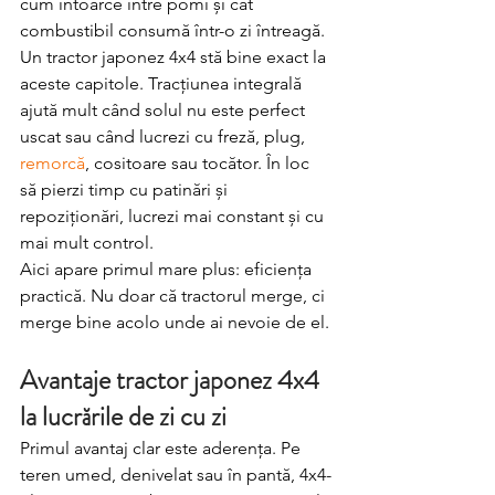
cum întoarce între pomi și cât 
combustibil consumă într-o zi întreagă.
Un tractor japonez 4x4 stă bine exact la 
aceste capitole. Tracțiunea integrală 
ajută mult când solul nu este perfect 
uscat sau când lucrezi cu freză, plug, 
remorcă
, cositoare sau tocător. În loc 
să pierzi timp cu patinări și 
repoziționări, lucrezi mai constant și cu 
mai mult control.
Aici apare primul mare plus: eficiența 
practică. Nu doar că tractorul merge, ci 
merge bine acolo unde ai nevoie de el.
Avantaje tractor japonez 4x4 
la lucrările de zi cu zi
Primul avantaj clar este aderența. Pe 
teren umed, denivelat sau în pantă, 4x4-