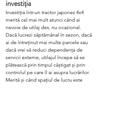
investiția
Investiția într-un tractor japonez 4x4 
merită cel mai mult atunci când ai 
nevoie de utilaj des, nu ocazional. 
Dacă lucrezi săptămânal în sezon, dacă 
ai de întreținut mai multe parcele sau 
dacă vrei să reduci dependența de 
servicii externe, utilajul începe să se 
plătească prin timpul câștigat și prin 
controlul pe care îl ai asupra lucrărilor.
Merită și când spațiul de lucru este 
dificil. Parcelele mici, pantele, zonele 
înguste și terenul care nu iartă fac din 
4x4 o alegere practică, nu un moft. În 
astfel de condiții, diferența dintre 
„merge și așa” și „lucrez bine” este 
mare.
Pentru cei care caută un utilaj universal, 
compact și pregătit de muncă, acesta 