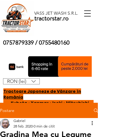
VASS JET WASH S.R.L.
tractorstar.ro
0757879339
/
0755480160
RON (lei)
Tractoare Japoneze de Vânzare în
România
Kubota • Yanmar • Iseki • Mitsubishi
Postare
Gabriel
28 feb. 2020
0 min de citit
Gradina Mea cu Legume