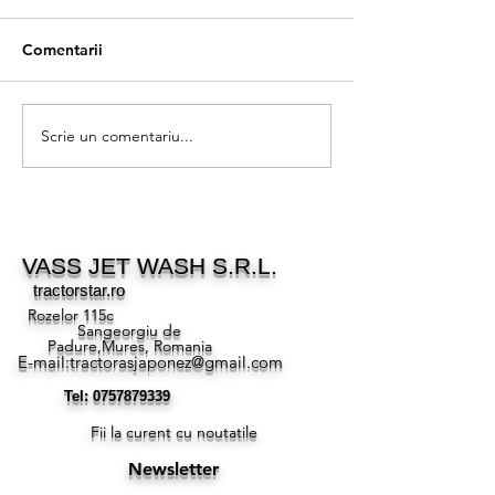
Comentarii
Scrie un comentariu...
Ghid achiziție utilaje
Finanțare utilaj
agricole pentru ferme
pentru lucru im
mici
VASS JET WASH S.R.L.
tractorstar.ro
Rozelor 115c
Sangeorgiu de
Padure,Mures, Romania
E-mail:
tractorasjaponez@gmail.com
Tel:
0757879339
Fii la curent cu noutatile
Newsletter