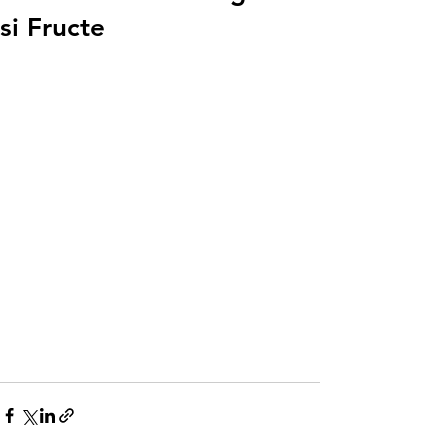
si Fructe
Conectează-te/Înregistrează-te