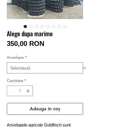
Conectează-te/Înregistrează-te
Alege dupa marime
Preț
350,00 RON
Anvelope
*
Cantitate
*
Adauga in coș
Anvelopele agricole Goldfinch sunt