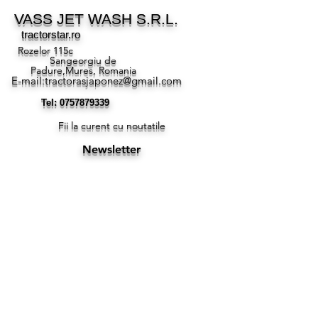
VASS JET WASH S.R.L.
tractorstar.ro
Rozelor 115c
Sangeorgiu de
Padure,Mures, Romania
E-mail:
tractorasjaponez@gmail.com
Tel:
0757879339
Fii la curent cu noutatile
Newsletter
Socials
Explore
Help
Facebook
CONTACT
POLITICA COOKIE
DESPRE NOI
METODA DE PLATA
INTREBARI FREGVENTE