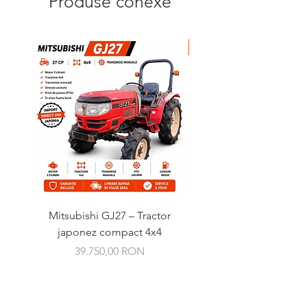
Produse conexe
Mitsubishi GJ27 – Tractor
Kubota GB16 Granbia –
japonez compact 4x4
Preț
39.750,00 RON