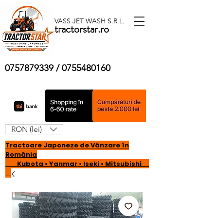
VASS JET WASH S.R.L.
tractorstar.ro
0757879339
/
0755480160
RON (lei)
Tractoare Japoneze de Vânzare în
România
Kubota • Yanmar • Iseki • Mitsubishi