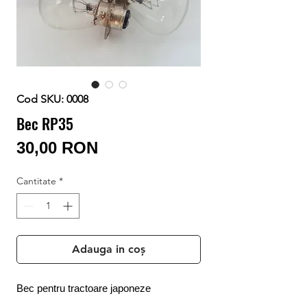
Conectează-te/Înregistrează-te
Cod SKU: 0008
Bec RP35
Preț
30,00 RON
Cantitate
*
Adauga in coș
Bec pentru tractoare japoneze