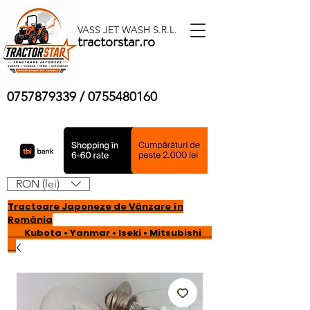
VASS JET WASH S.R.L.
tractorstar.ro
0757879339
/
0755480160
RON (lei)
Tractoare Japoneze de Vânzare în
România
Kubota • Yanmar • Iseki • Mitsubishi