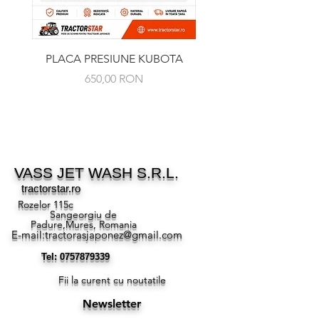
PLACA PRESIUNE KUBOTA
RULMENT PRESIUNE 
Preț
650,00 RON
VASS JET WASH S.R.L.
tractorstar.ro
Rozelor 115c
Sangeorgiu de
Padure,Mures, Romania
E-mail:
tractorasjaponez@gmail.com
Tel:
0757879339
Fii la curent cu noutatile
Newsletter