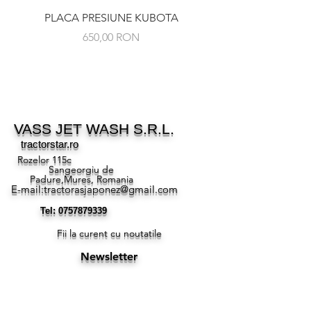
PLACA PRESIUNE KUBOTA
RULMENT PRESIUNE 
Preț
650,00 RON
VASS JET WASH S.R.L.
tractorstar.ro
Rozelor 115c
Sangeorgiu de
Padure,Mures, Romania
E-mail:
tractorasjaponez@gmail.com
Tel:
0757879339
Fii la curent cu noutatile
Newsletter