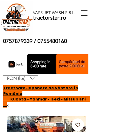
VASS JET WASH S.R.L.
tractorstar.ro
0757879339
/
0755480160
RON (lei)
Tractoare Japoneze de Vânzare în
România
Kubota • Yanmar • Iseki • Mitsubishi