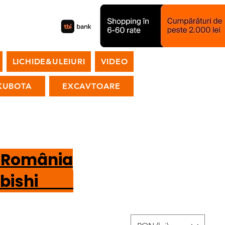
LICHIDE&ULEIURI
VIDEO
KUBOTA
EXCAVTOARE
n România
tsubishi