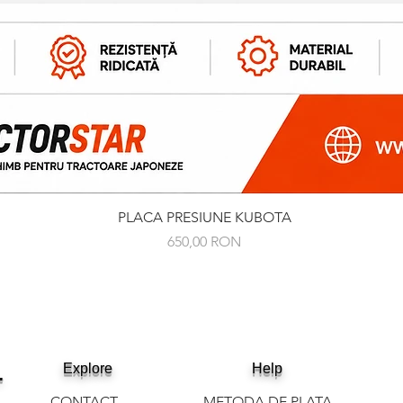
Afișare rapidă
PLACA PRESIUNE KUBOTA
Preț
650,00 RON
.
Explore
Help
CONTACT
METODA DE PLATA