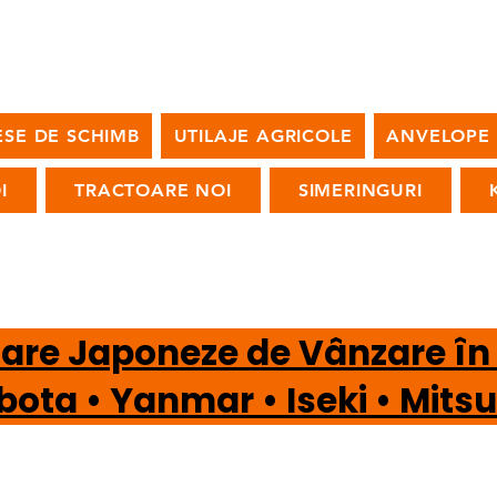
ESE DE SCHIMB
UTILAJE AGRICOLE
ANVELOPE
I
TRACTOARE NOI
SIMERINGURI
oare Japoneze de Vânzare î
a • Yanmar • Iseki • Mi