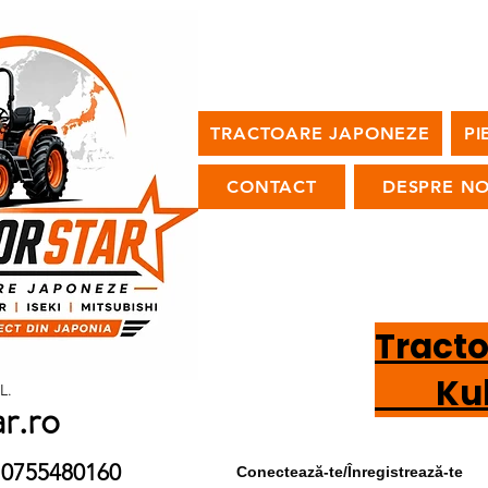
TRACTOARE JAPONEZE
PI
CONTACT
DESPRE NO
Tract
Kubot
L.
ar.ro
9 / 0755480160
Conectează-te/Înregistrează-te