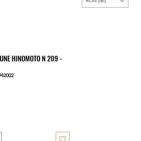
RON (lei)
UNE HINOMOTO N 209 -
942002
Preț