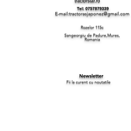
tractorstar.ro
Tel: 0757879339
E-mail:
tractorasjaponez@gmail.com
Rozelor 115c
Sangeorgiu de Padure,Mures,
Romania
Newsletter
Fii la curent cu noutatile