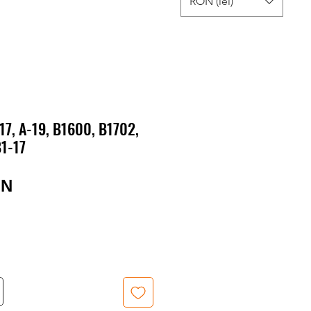
RON (lei)
17, A-19, B1600, B1702,
B1-17
Preț
ON