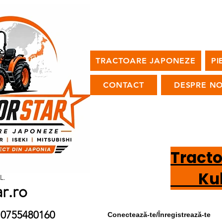
TRACTOARE JAPONEZE
PI
CONTACT
DESPRE NO
Tract
Kubot
L.
ar.ro
9 / 0755480160
Conectează-te/Înregistrează-te