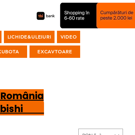
LICHIDE&ULEIURI
VIDEO
KUBOTA
EXCAVTOARE
n România
tsubishi