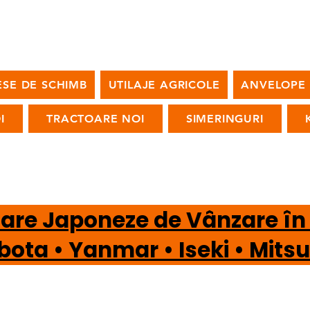
ESE DE SCHIMB
UTILAJE AGRICOLE
ANVELOPE
I
TRACTOARE NOI
SIMERINGURI
oare Japoneze de Vânzare î
a • Yanmar • Iseki • Mi