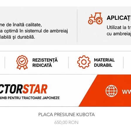
Afișare rapidă
PLACA PRESIUNE KUBOTA
Preț
650,00 RON