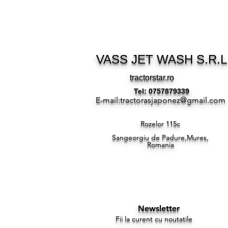
VASS JET WASH S.R.L
tractorstar.ro
Tel: 0757879339
E-mail:
tractorasjaponez@gmail.com
Rozelor 115c
Sangeorgiu de Padure,Mures,
Romania
Newsletter
Fii la curent cu noutatile