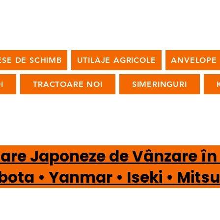
ESE DE SCHIMB
UTILAJE AGRICOLE
ANVELOPE
I
TRACTOARE NOI
SIMERINGURI
oare Japoneze de Vânzare î
a • Yanmar • Iseki • Mi