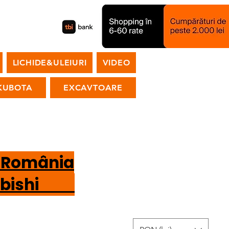
LICHIDE&ULEIURI
VIDEO
KUBOTA
EXCAVTOARE
n România
tsubishi