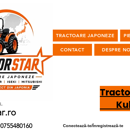
TRACTOARE JAPONEZE
PI
CONTACT
DESPRE NO
Tract
Kubot
L.
ar.ro
9 / 0755480160
Conectează-te/Înregistrează-te