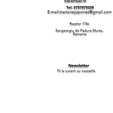
tractorstar.ro
Tel: 0757879339
E-mail:
tractorasjaponez@gmail.com
Rozelor 115c
Sangeorgiu de Padure,Mures,
Romania
Newsletter
Fii la curent cu noutatile