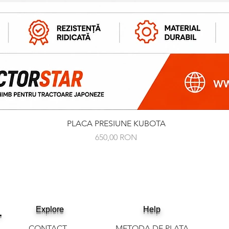
Afișare rapidă
PLACA PRESIUNE KUBOTA
Preț
650,00 RON
.
Explore
Help
CONTACT
METODA DE PLATA