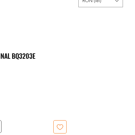
RON (lei)
INAL BQ3203E
Preț