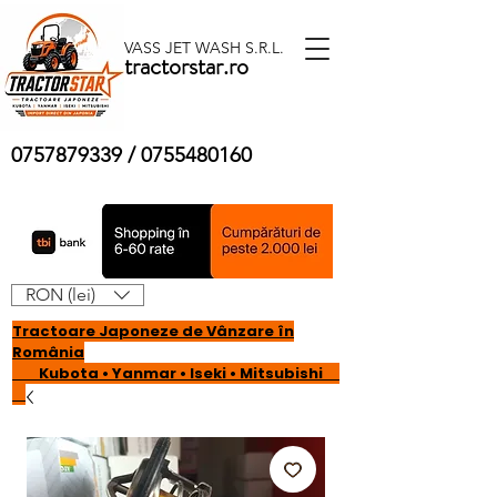
VASS JET WASH S.R.L.
tractorstar.ro
0757879339
/
0755480160
RON (lei)
Tractoare Japoneze de Vânzare în
România
Kubota • Yanmar • Iseki • Mitsubishi