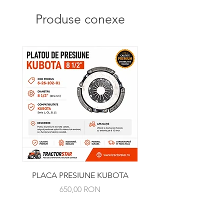
Produse conexe
PLACA PRESIUNE KUBOTA
RULMENT PRESIUNE 
Preț
650,00 RON