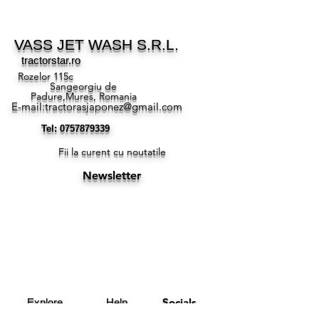
VASS JET WASH S.R.L.
tractorstar.ro
Rozelor 115c
Sangeorgiu de
Padure,Mures, Romania
E-mail:
tractorasjaponez@gmail.com
Tel:
0757879339
Fii la curent cu noutatile
Newsletter
Socials
Explore
Help
Facebook