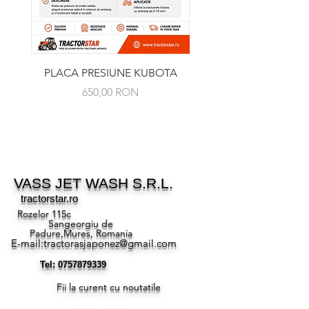
PLACA PRESIUNE KUBOTA
RULMENT PRESIUNE 
Preț
650,00 RON
VASS JET WASH S.R.L.
tractorstar.ro
Rozelor 115c
Sangeorgiu de
Padure,Mures, Romania
E-mail:
tractorasjaponez@gmail.com
Tel:
0757879339
Fii la curent cu noutatile