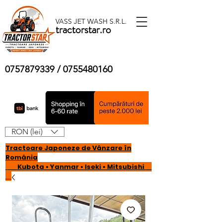
VASS JET WASH S.R.L.
tractorstar.ro
0757879339
/
0755480160
RON (lei)
Tractoare Japoneze de Vânzare în
România
Kubota • Yanmar • Iseki • Mitsubishi