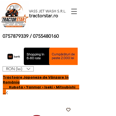
VASS JET WASH S.R.L.
tractorstar.ro
0757879339
/
0755480160
RON (lei)
Tractoare Japoneze de Vânzare în
România
Kubota • Yanmar • Iseki • Mitsubishi