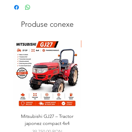
Produse conexe
Mitsubishi GJ27 – Tractor
Kubota GB16 Granbia –
japonez compact 4x4
Preț
39.750,00 RON