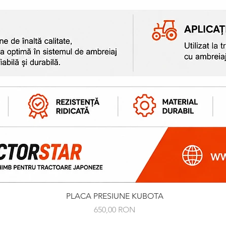
Afișare rapidă
PLACA PRESIUNE KUBOTA
Preț
650,00 RON