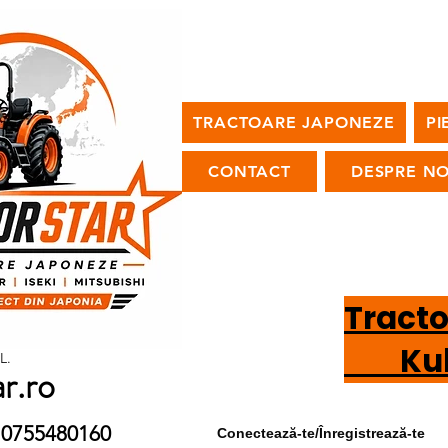
TRACTOARE JAPONEZE
PI
CONTACT
DESPRE NO
Tract
Kubot
L.
ar.ro
9 / 0755480160
Conectează-te/Înregistrează-te