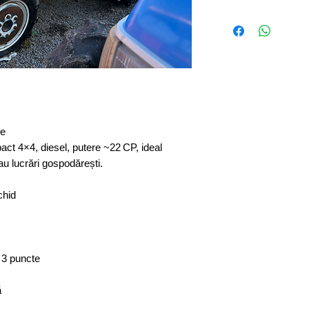
re
ct 4×4, diesel, putere ~22 CP, ideal
sau lucrări gospodărești.
chid
 3 puncte
ă