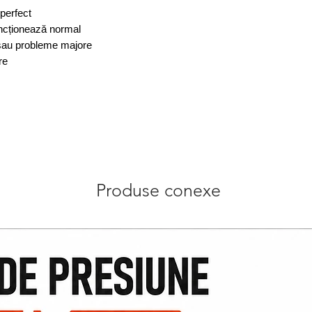
perfect
funcționează normal
i sau probleme majore
re
Produse conexe