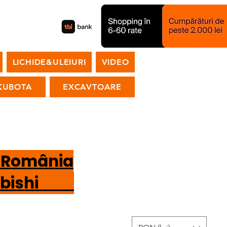
LICHIDE&ULEIURI
VIDEO
KUBOTA
EXCAVTOARE
n România
tsubishi