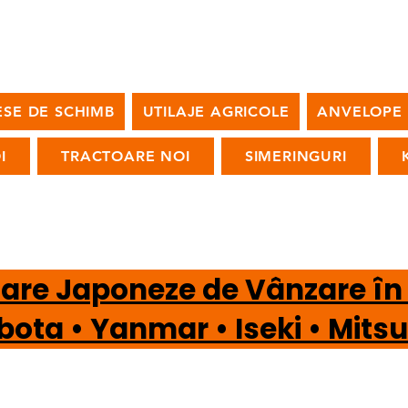
ESE DE SCHIMB
UTILAJE AGRICOLE
ANVELOPE
I
TRACTOARE NOI
SIMERINGURI
oare Japoneze de Vânzare î
a • Yanmar • Iseki • Mi