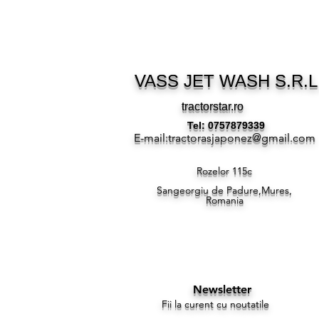
VASS JET WASH S.R.L
tractorstar.ro
Tel: 0757879339
E-mail:
tractorasjaponez@gmail.com
Rozelor 115c
Sangeorgiu de Padure,Mures,
Romania
Newsletter
Fii la curent cu noutatile