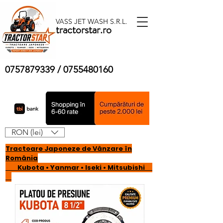
VASS JET WASH S.R.L.
tractorstar.ro
0757879339
/
0755480160
RON (lei)
Tractoare Japoneze de Vânzare în
România
Kubota • Yanmar • Iseki • Mitsubishi