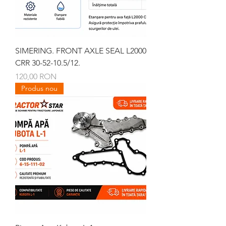
SIMERING. FRONT AXLE SEAL L2000
CRR 30-52-10.5/12.
Preț
120,00 RON
Produs nou