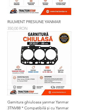
RULMENT PRESIUNE YANMAR
Preț
350,00 RON
Garnitura ghiuloasa yanmar Yanmar
3TNV88 * Compatibilă și cu Yanmar