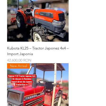
Kubota KL25 – Tractor Japonez 4x4 –
Import Japonia
Preț
42.600,00 RON
New Arrival