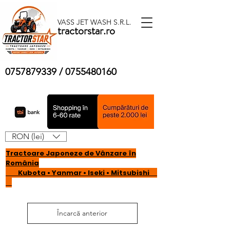
VASS JET WASH S.R.L.
tractorstar.ro
0757879339
/
0755480160
RON (lei)
Tractoare Japoneze de Vânzare în
România
Kubota • Yanmar • Iseki • Mitsubishi
Încarcă anterior