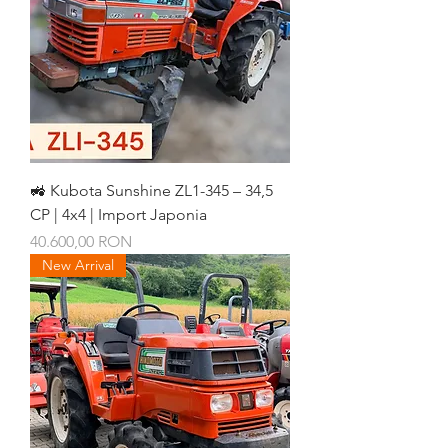
🚜 Kubota Sunshine ZL1-345 – 34,5
CP | 4x4 | Import Japonia
Preț
40.600,00 RON
New Arrival