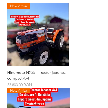
New Arrival
Conectează-te/Înregistrează-te
Hinomoto NX25 – Tractor japonez
compact 4x4
Preț
33.800,00 RON
New Arrival