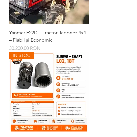
Yanmar F22D – Tractor Japonez 4x4
– Fiabil și Economic
Preț
30.200,00 RON
IN STOC