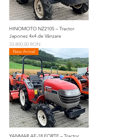
HINOMOTO NZ210S – Tractor
Japonez 4x4 de Vânzare
Preț
33.800,00 RON
New Arrival
YANMAR AF-18 FORTE – Tractor