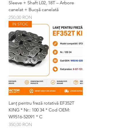
Sleeve + Shaft L02, 18T – Arbore
canelat + Bucșă canelată
Preț
250,00 RON
IN STOC
Lanț pentru freză rotativă EF352T
KING * Nr.: 100 34 * Cod OEM:
W9516-52091 * C
Preț
350,00 RON