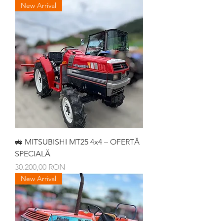
New Arrival
🚜 MITSUBISHI MT25 4x4 – OFERTĂ
SPECIALĂ
Preț
30.200,00 RON
New Arrival