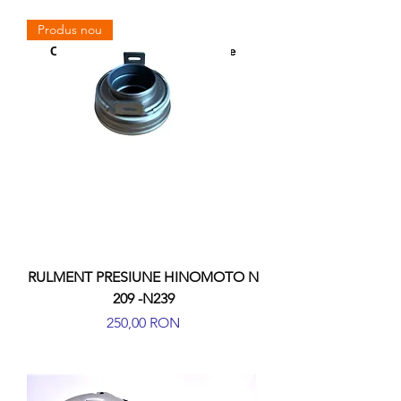
Produs nou
Conectează-te/Înregistrează-te
RULMENT PRESIUNE HINOMOTO N
209 -N239
Preț
250,00 RON