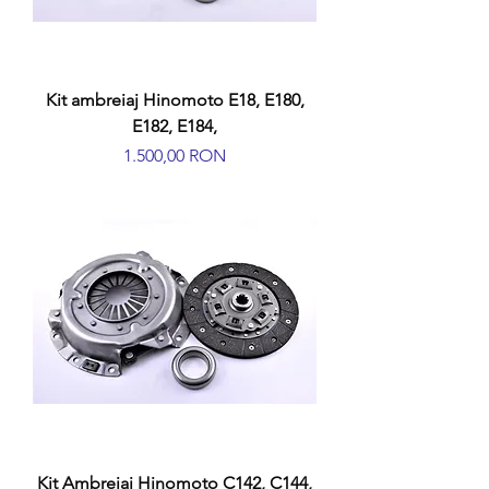
Kit ambreiaj Hinomoto E18, E180,
E182, E184,
Preț
1.500,00 RON
Kit Ambreiaj Hinomoto C142, C144,