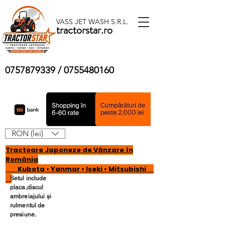
VASS JET WASH S.R.L.
tractorstar.ro
0757879339
/
0755480160
RON (lei)
Tractoare Japoneze de Vânzare în
România
Kubota • Yanmar • Iseki • Mitsubishi
Setul include
placa,discul
ambreiajului și
rulmentul de
presiune.