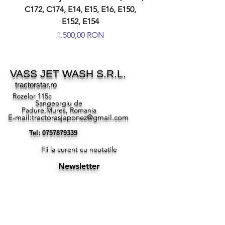
C172, C174, E14, E15, E16, E150,
E152, E154
Preț
1.500,00 RON
VASS JET WASH S.R.L.
tractorstar.ro
Rozelor 115c
Sangeorgiu de
Padure,Mures, Romania
E-mail:
tractorasjaponez@gmail.com
Tel:
0757879339
Fii la curent cu noutatile
Newsletter