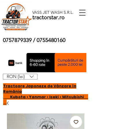
VASS JET WASH S.R.L.
tractorstar.ro
0757879339
/
0755480160
RON (lei)
Tractoare Japoneze de Vânzare în
România
Kubota • Yanmar • Iseki • Mitsubishi