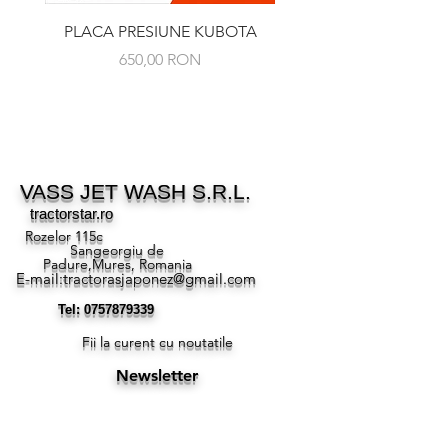
PLACA PRESIUNE KUBOTA
RULMENT PRESIUNE 
Preț
650,00 RON
VASS JET WASH S.R.L.
tractorstar.ro
Rozelor 115c
Sangeorgiu de
Padure,Mures, Romania
E-mail:
tractorasjaponez@gmail.com
Tel:
0757879339
Fii la curent cu noutatile
Newsletter