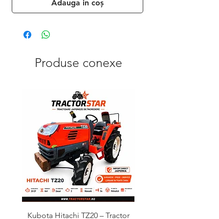
Adauga in coș
Produse conexe
Kubota Hitachi TZ20 – Tractor
Kubota GL241 – Tractor