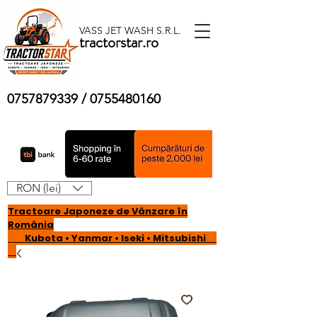
VASS JET WASH S.R.L.
tractorstar.ro
0757879339
/
0755480160
RON (lei)
Tractoare Japoneze de Vânzare în
România
Kubota • Yanmar • Iseki • Mitsubishi