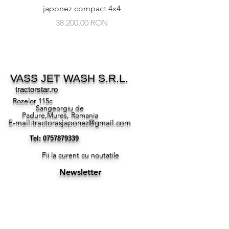
japonez compact 4x4
Preț
38.200,00 RON
VASS JET WASH S.R.L.
tractorstar.ro
Rozelor 115c
Sangeorgiu de
Padure,Mures, Romania
E-mail:
tractorasjaponez@gmail.com
Tel:
0757879339
Fii la curent cu noutatile
Newsletter